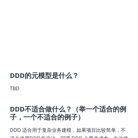
1. 聚焦核心领域

设计一个应用系统，应该只关注业务的核心问题，其他必要的附
1. 通过协作迭代式探索模型

整个团队中每个人的信息都是局部的，想要建立一个大的图景，
1. 使⽤用统⼀一语⾔

DDD 需要领域专家和工程师、QA、UX 等协作建模，在不同的上
DDD的元模型是什么？
TBD
DDD不适合做什么？（举一个适合的例
子，一个不适合的例子）
DDD 适合用于复杂业务建模，如果项目比较简单，不